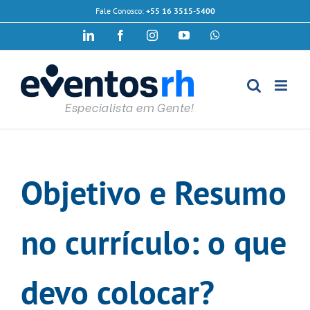
Ir
Fale Conosco:
+55 16 3515-5400
para
LinkedIn
Facebook
Instagram
YouTube
WhatsApp
o
conteúdo
Objetivo e Resumo
no currículo: o que
devo colocar?