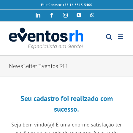
Ir
Fale Conosco:
+55 16 3515-5400
para
LinkedIn
Facebook
Instagram
YouTube
WhatsApp
o
conteúdo
NewsLetter Eventos RH
Seu cadastro foi realizado com
sucesso.
Seja bem vindo(a)! É uma enorme satisfação ter
você em nossa rede de parceiros. A partir de